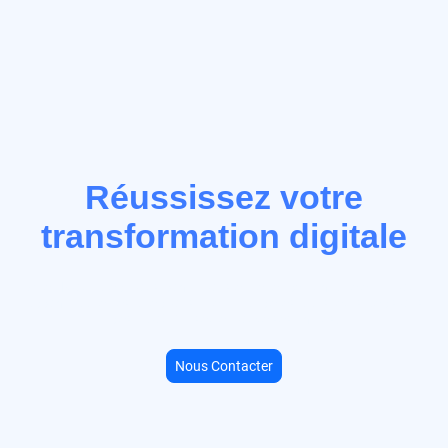
Réussissez votre
transformation digitale
Chez Mouzatec, nous combinons expérience humaine et IA pour
accompagner les directions SI et financières dans leurs décisions
clés, là où l’IA seule trouve ses limites.
Nous Contacter